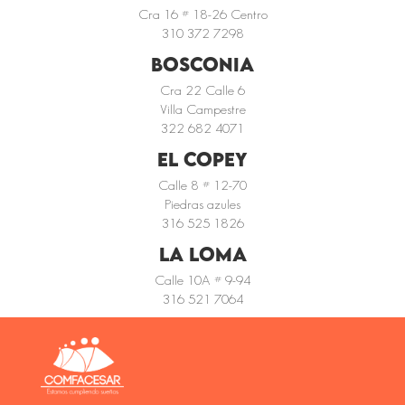
Cra 16 # 18-26 Centro
310 372 7298
BOSCONIA
Cra 22 Calle 6
Villa Campestre
322 682 4071
EL COPEY
Calle 8 # 12-70
Piedras azules
316 525 1826
LA LOMA
Calle 10A # 9-94
316 521 7064