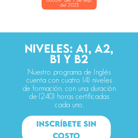
NIVELES: A1, A2,
B1 Y B2
Nuestro programa de Inglés
cuenta con cuatro (4) niveles
de formación, con una duración
de (240) horas certificadas
cada uno.
INSCRÍBETE SIN
COSTO