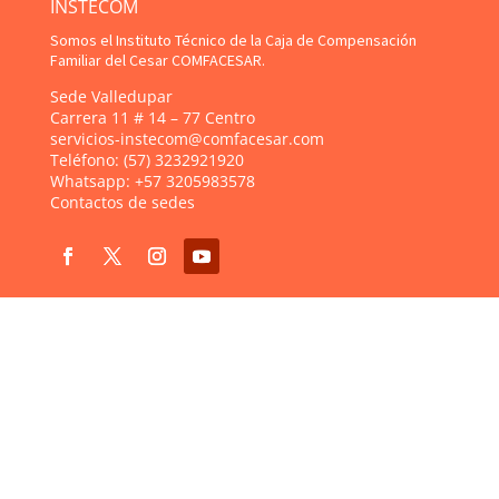
INSTECOM
Somos el Instituto Técnico de la Caja de Compensación
Familiar del Cesar COMFACESAR.
Sede Valledupar
Carrera 11 # 14 – 77 Centro
servicios-instecom@comfacesar.com
Teléfono:
(57) 3232921920
Whatsapp:
+57 3205983578
Contactos de sedes
Explore
Sobre Nosotros
Programas Técnicos
Centro de Idiomas
Bachillerato por Ciclos
Contactos