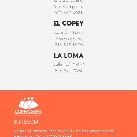
Villa Campestre
322 682 4071
EL COPEY
Calle 8 # 12-70
Piedras azules
316 525 1826
LA LOMA
Calle 10A # 9-94
316 521 7064
INSTECOM
Somos el Instituto Técnico de la Caja de Compensación
Familiar del Cesar COMFACESAR.