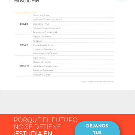
Preinscríbete
PORQUE EL FUTURO
DÉJANOS
NO SE DETIENE
TUS
¡ESTUDIA EN