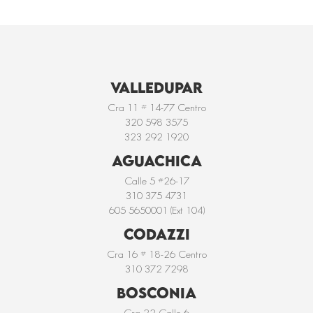
VALLEDUPAR
Cra 11 # 14-77 Centro
320 598 3575
323 292 1920
AGUACHICA
Calle 5 #26-17
310 375 4731
605 5650001 (Ext 104)
CODAZZI
Cra 16 # 18-26 Centro
310 372 7298
BOSCONIA
Cra 22 Calle 6