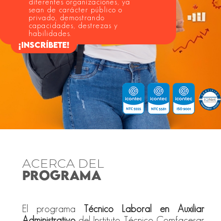
diferentes organizaciones, ya
sean de carácter público o
privado, demostrando
capacidades, destrezas y
habilidades.
¡INSCRÍBETE!
ACERCA DEL
PROGRAMA
El programa
Técnico Laboral en Auxiliar
Administrativo
del Instituto Técnico Comfacesar